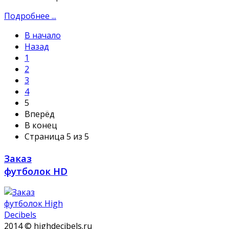
Подробнее ...
В начало
Назад
1
2
3
4
5
Вперёд
В конец
Страница 5 из 5
Заказ
футболок HD
2014 © highdecibels.ru