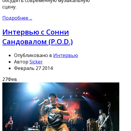
обсудить современную музыкальную
сцену.
Подробнее ...
Интервью с Сонни
Сандовалом (P.O.D.)
Опубликовано в
Интервью
Автор
Sicker
Февраль 27 2014
27
Фев