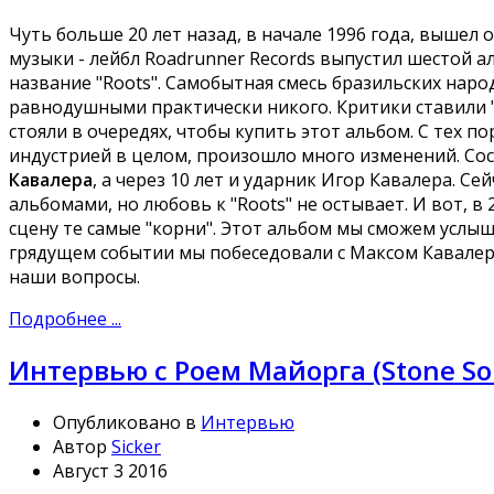
Чуть больше 20 лет назад, в начале 1996 года, вышел
музыки - лейбл Roadrunner Records выпустил шестой а
название "Roots". Самобытная смесь бразильских наро
равнодушными практически никого. Критики ставили "
стояли в очередях, чтобы купить этот альбом. С тех по
индустрией в целом, произошло много изменений. Со
Кавалера
, а через 10 лет и ударник Игор Кавалера. С
альбомами, но любовь к "Roots" не остывает. И вот, в
сцену те самые "корни". Этот альбом мы сможем услы
грядущем событии мы побеседовали с Максом Кавалера
наши вопросы.
Подробнее ...
Интервью с Роем Майорга (Stone Sour
Опубликовано в
Интервью
Автор
Sicker
Август 3 2016