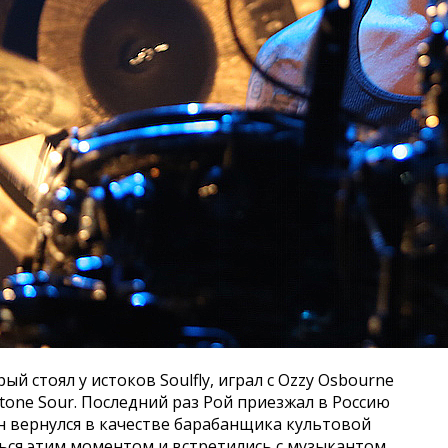
 стоял у истоков Soulfly, играл с Ozzy Osbourne
Stone Sour. Последний раз Рой приезжал в Россию
он вернулся в качестве барабанщика культовой
ься этим моментом и встретились с музыкантом