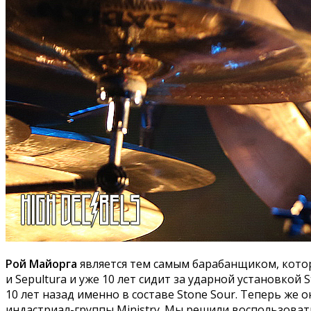
Рой Майорга
является тем самым барабанщиком, который
и Sepultura и уже 10 лет сидит за ударной установкой 
10 лет назад именно в составе Stone Sour. Теперь же 
индастриал-группы Ministry. Мы решили воспользоват