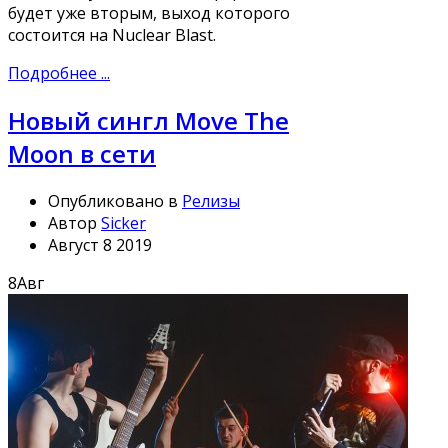
будет уже вторым, выход которого
состоится на Nuclear Blast.
Подробнее ...
Новый сингл Move The
Moon в сети
Опубликовано в
Релизы
Автор
Sicker
Август 8 2019
8
Авг