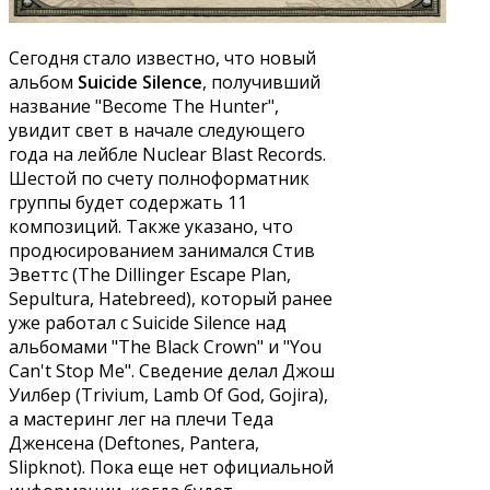
Сегодня стало известно, что новый
альбом
Suicide Silence
, получивший
название "Become The Hunter",
увидит свет в начале следующего
года на лейбле Nuclear Blast Records.
Шестой по счету полноформатник
группы будет содержать 11
композиций. Также указано, что
продюсированием занимался Стив
Эветтс (The Dillinger Escape Plan,
Sepultura, Hatebreed), который ранее
уже работал с Suicide Silence над
альбомами "The Black Crown" и "You
Can't Stop Me". Сведение делал Джош
Уилбер (Trivium, Lamb Of God, Gojira),
а мастеринг лег на плечи Теда
Дженсена (Deftones, Pantera,
Slipknot). Пока еще нет официальной