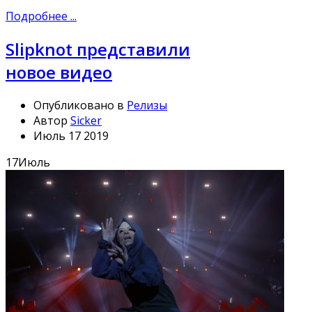
Подробнее ...
Slipknot представили
новое видео
Опубликовано в
Релизы
Автор
Sicker
Июль 17 2019
17
Июль