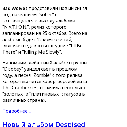
Bad Wolves
представили новый сингл
под названием "Sober" с
готовящегося к выходу альбома
"N.A.T.I.O.N.", релиз которого
запланирован на 25 октября. Всего на
альбоме будет 12 композиций,
включая недавно вышедшие "I'll Be
There" и "Killing Me Slowly".
Напомним, дебютный альбом группы
"Disobey" увидел свет в прошлом
году, а песня "Zombie" с того релиза,
которая является кавер-версией хита
The Cranberries, получила несколько
"золотых" и "платиновых" статусов в
различных странах.
Подробнее ...
Новый альбом Despised