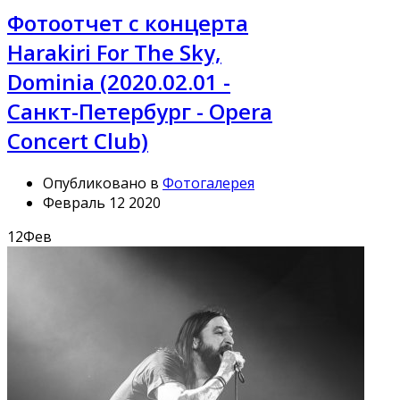
Фотоотчет с концерта
Harakiri For The Sky,
Dominia (2020.02.01 -
Санкт-Петербург - Opera
Concert Club)
Опубликовано в
Фотогалерея
Февраль 12 2020
12
Фев