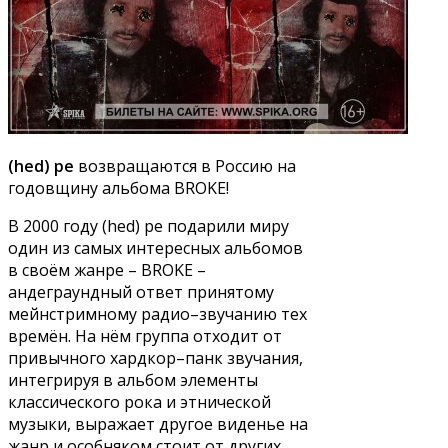
(hed) pe
возвращаются в Россию на
годовщину альбома BROKE!
В 2000 году (hed) pe подарили миру
один из самых интересных альбомов
в своём жанре – BROKE –
андеграундный ответ принятому
мейнстримному радио–звучанию тех
времён. На нём группа отходит от
привычного хардкор–панк звучания,
интегрируя в альбом элементы
классического рока и этнической
музыки, выражает другое виденье на
жанр и особняком стоит от других