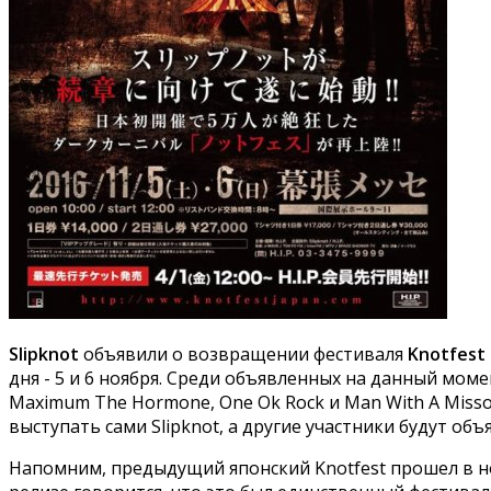
Slipknot
объявили о возвращении фестиваля
Knotfest
дня - 5 и 6 ноября. Среди объявленных на данный мом
Maximum The Hormone, One Ok Rock и Man With A Misso
выступать сами Slipknot, а другие участники будут об
Напомним, предыдущий японский Knotfest прошел в но