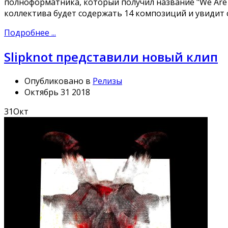
полноформатника, который получил название "We Are N
коллектива будет содержать 14 композиций и увидит св
Подробнее ...
Slipknot представили новый клип
Опубликовано в
Релизы
Октябрь 31 2018
31
Окт