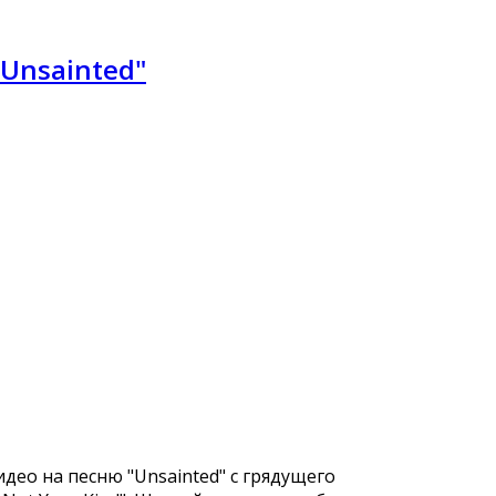
"Unsainted"
део на песню "Unsainted" с грядущего