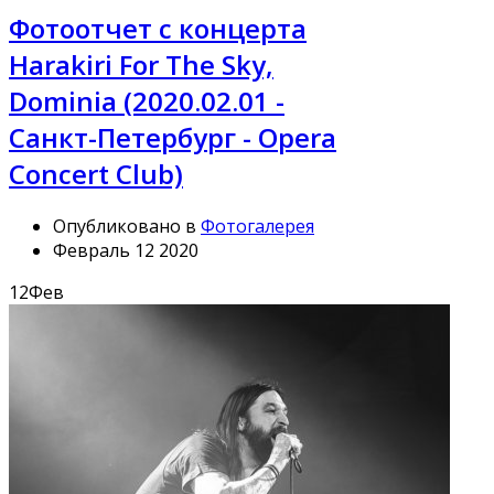
Фотоотчет с концерта
Harakiri For The Sky,
Dominia (2020.02.01 -
Санкт-Петербург - Opera
Concert Club)
Опубликовано в
Фотогалерея
Февраль 12 2020
12
Фев