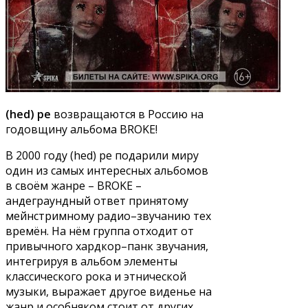
(hed) pe
возвращаются в Россию на
годовщину альбома BROKE!
В 2000 году (hed) pe подарили миру
один из самых интересных альбомов
в своём жанре – BROKE –
андеграундный ответ принятому
мейнстримному радио–звучанию тех
времён. На нём группа отходит от
привычного хардкор–панк звучания,
интегрируя в альбом элементы
классического рока и этнической
музыки, выражает другое виденье на
жанр и особняком стоит от других