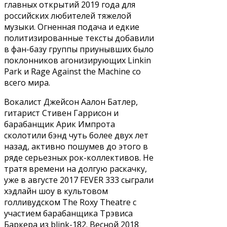
главных открытий 2019 года для
российских любителей тяжелой
музыки. Огненная подача и едкие
политизированные тексты добавили
в фан-базу группы приунывших было
поклонников агонизирующих Linkin
Park и Rage Against the Machine со
всего мира.
Вокалист Джейсон Аалон Батлер,
гитарист Стивен Гаррисон и
барабанщик Арик Импрота
сколотили бэнд чуть более двух лет
назад, активно пошумев до этого в
ряде серьезных рок-коллективов. Не
тратя времени на долгую раскачку,
уже в августе 2017 FEVER 333 сыграли
хэдлайн шоу в культовом
голливудском The Roxy Theatre с
участием барабанщика Трэвиса
Баркера из blink-182. Весной 2018