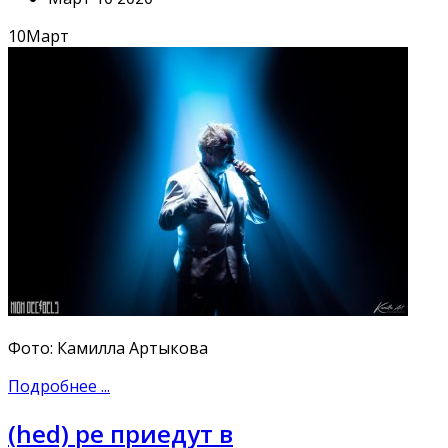
10
Март
Фото: Камилла Артыкова
Подробнее ...
(hed) pe приедут в