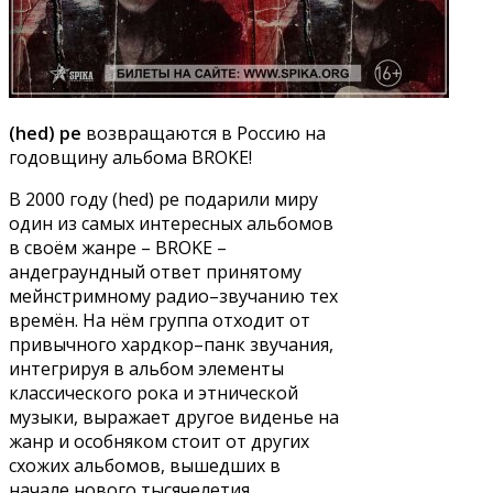
(hed) pe
возвращаются в Россию на
годовщину альбома BROKE!
В 2000 году (hed) pe подарили миру
один из самых интересных альбомов
в своём жанре – BROKE –
андеграундный ответ принятому
мейнстримному радио–звучанию тех
времён. На нём группа отходит от
привычного хардкор–панк звучания,
интегрируя в альбом элементы
классического рока и этнической
музыки, выражает другое виденье на
жанр и особняком стоит от других
схожих альбомов, вышедших в
начале нового тысячелетия.