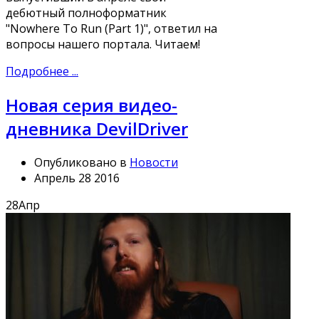
дебютный полноформатник
"Nowhere To Run (Part 1)", ответил на
вопросы нашего портала. Читаем!
Подробнее ...
Новая серия видео-
дневника DevilDriver
Опубликовано в
Новости
Апрель 28 2016
28
Апр