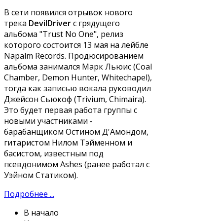
В сети появился отрывок нового
трека
DevilDriver
с грядущего
альбома "Trust No One", релиз
которого состоится 13 мая на лейбле
Napalm Records. Продюсированием
альбома занимался Марк Льюис (Coal
Chamber, Demon Hunter, Whitechapel),
тогда как записью вокала руководил
Джейсон Сьюкоф (Trivium, Chimaira).
Это будет первая работа группы с
новыми участниками -
барабанщиком Остином Д'Амондом,
гитаристом Нилом Тэйменном и
басистом, известным под
псевдонимом Ashes (ранее работал с
Уэйном Статиком).
Подробнее ...
В начало