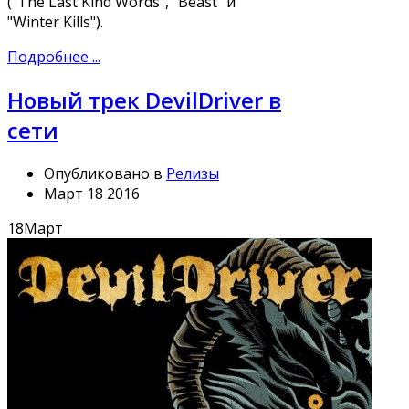
("The Last Kind Words", "Beast" и
"Winter Kills").
Подробнее ...
Новый трек DevilDriver в
сети
Опубликовано в
Релизы
Март 18 2016
18
Март