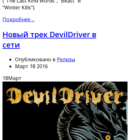
("The Last Kind Words", "Beast" и
"Winter Kills").
Подробнее ...
Новый трек DevilDriver в
сети
Опубликовано в
Релизы
Март 18 2016
18
Март