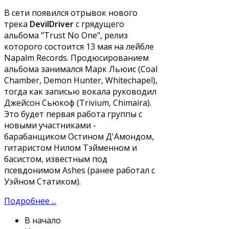
В сети появился отрывок нового
трека
DevilDriver
с грядущего
альбома "Trust No One", релиз
которого состоится 13 мая на лейбле
Napalm Records. Продюсированием
альбома занимался Марк Льюис (Coal
Chamber, Demon Hunter, Whitechapel),
тогда как записью вокала руководил
Джейсон Сьюкоф (Trivium, Chimaira).
Это будет первая работа группы с
новыми участниками -
барабанщиком Остином Д'Амондом,
гитаристом Нилом Тэйменном и
басистом, известным под
псевдонимом Ashes (ранее работал с
Уэйном Статиком).
Подробнее ...
В начало