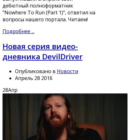
дебютный полноформатник
"Nowhere To Run (Part 1)", ответил на
вопросы нашего портала. Читаем!
Подробнее ...
Новая серия видео-
дневника DevilDriver
Опубликовано в
Новости
Апрель 28 2016
28
Апр