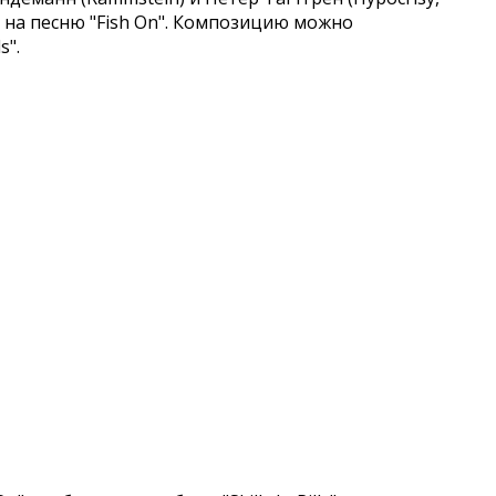
а на песню "Fish On". Композицию можно
s".