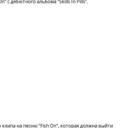
n" с дебютного альбома "Skills In Pills".
клипа на песню "Fish On", которая должна выйти