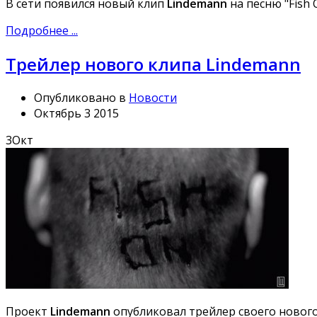
В сети появился новый клип
Lindemann
на песню "Fish O
Подробнее ...
Трейлер нового клипа Lindemann
Опубликовано в
Новости
Октябрь 3 2015
3
Окт
Проект
Lindemann
опубликовал трейлер своего нового 