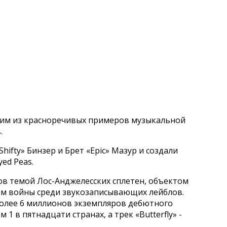
ним из красноречивых примеров музыкальной
.
ifty» Бинзер и Брет «Epic» Мазур и создали
yed Peas.
ов темой Лос-Анджелесских сплетен, объектом
ом войны среди звукозаписывающих лейблов.
 более 6 миллионов экземпляров дебютного
 1 в пятнадцати странах, а трек «Butterfly» -