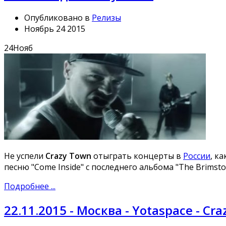
Опубликовано в
Релизы
Ноябрь 24 2015
24
Нояб
Не успели
Crazy Town
отыграть концерты в
России
, к
песню "Come Inside" с последнего альбома "The Brimsto
Подробнее ...
22.11.2015 - Москва - Yotaspace - Cr