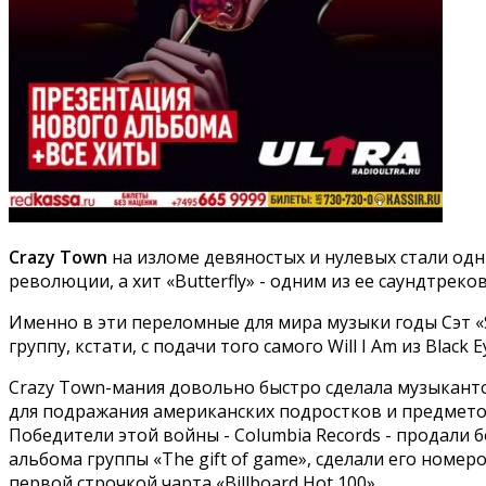
Crazy Town
на изломе девяностых и нулевых стали од
революции, а хит «Butterfly» - одним из ее саундтреков
Именно в эти переломные для мира музыки годы Сэт «Sh
группу, кстати, с подачи того самого Will I Am из Black E
Crazy Town-мания довольно быстро сделала музыкант
для подражания американских подростков и предмет
Победители этой войны - Columbia Records - продали
альбома группы «The gift of game», сделали его номером
первой строчкой чарта «Billboard Hot 100».