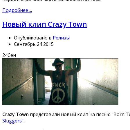
Подробнее ...
Новый клип Crazy Town
Опубликовано в
Релизы
Сентябрь 24 2015
24
Сен
Crazy Town
представили новый клип на песню "Born To 
Sluggers"
.