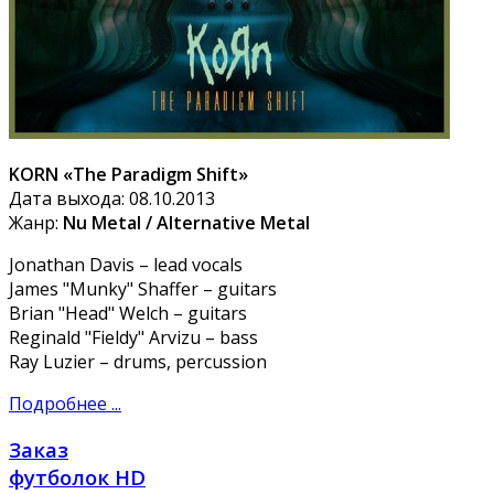
KORN «The Paradigm Shift»
Дата выхода: 08.10.2013
Жанр:
Nu Metal / Alternative Metal
Jonathan Davis – lead vocals
James "Munky" Shaffer – guitars
Brian "Head" Welch – guitars
Reginald "Fieldy" Arvizu – bass
Ray Luzier – drums, percussion
Подробнее ...
Заказ
футболок HD