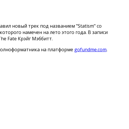
авил новый трек под названием "Statism" со
 которого намечен на лето этого года. В записи
he Fate Крэйг Мэббитт.
 полноформатника на платформе
gofundme.com
.