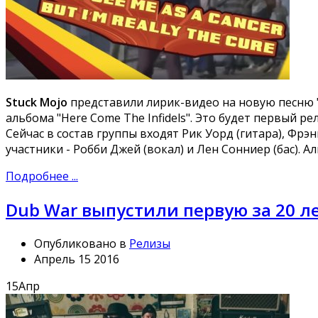
Stuck Mojo
представили лирик-видео на новую песню "
альбома "Here Come The Infidels". Это будет первый ре
Сейчас в состав группы входят Рик Уорд (гитара), Фрэ
участники - Робби Джей (вокал) и Лен Сонниер (бас). А
Подробнее ...
Dub War выпустили первую за 20 л
Опубликовано в
Релизы
Апрель 15 2016
15
Апр