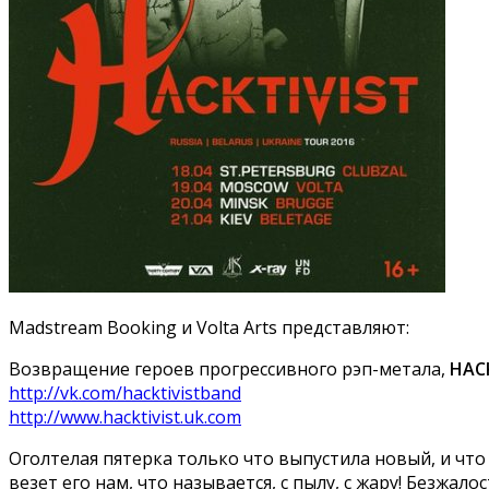
Madstream Booking и Volta Arts представляют:
Возвращение героев прогрессивного рэп-метала,
HAC
http://vk.com/hacktivistband
http://www.hacktivist.uk.com
Оголтелая пятерка только что выпустила новый, и чт
везет его нам, что называется, с пылу, с жару! Безжа