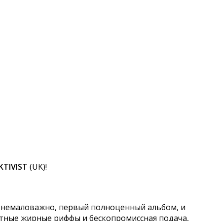
KTIVIST
(UK)!
о немаловажно, первый полноценный альбом, и
лостные жирные риффы и бескопромиссная подача,