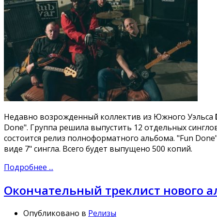
Недавно возрожденный коллектив из Южного Уэльса
Done". Группа решила выпустить 12 отдельных синглов 
состоится релиз полноформатного альбома. "Fun Done" 
виде 7" сингла. Всего будет выпущено 500 копий.
Подробнее ...
Окончательный треклист нового ал
Опубликовано в
Релизы