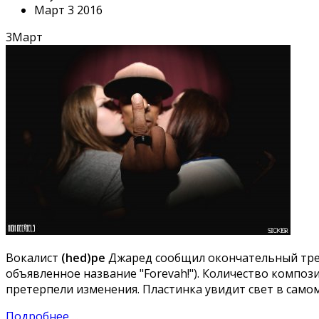
Март 3 2016
3
Март
Вокалист
(hed)pe
Джаред сообщил окончательный трек
объявленное название "Forevah!"). Количество компо
претерпели изменения. Пластинка увидит свет в самом 
Подробнее ...