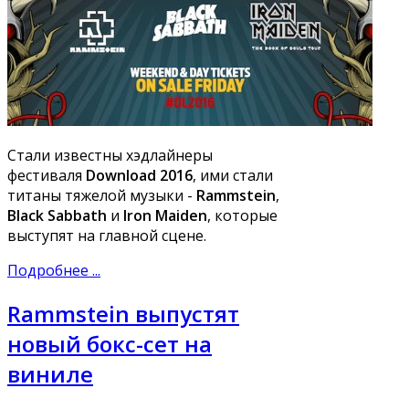
Стали известны хэдлайнеры
фестиваля
Download 2016
, ими стали
титаны тяжелой музыки -
Rammstein
,
Black Sabbath
и
Iron Maiden
, которые
выступят на главной сцене.
Подробнее ...
Rammstein выпустят
новый бокс-сет на
виниле