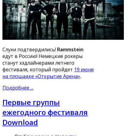
Слухи подтвердились!
Rammstein
едут в Россию! Немецкие рокеры
станут хэдлайнерами летнего
фестиваля, который пройдет
19 июня
на площадке «Открытие Арена»
.
Подробнее ...
Первые группы
ежегодного фестиваля
Download