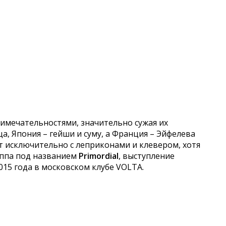
имечательностями, значительно сужая их
ца, Япония – гейши и суму, а Франция – Эйфелева
 исключительно с леприконами и клевером, хотя
уппа под названием
Primordial
, выступление
015 года в московском клубе VOLTA.