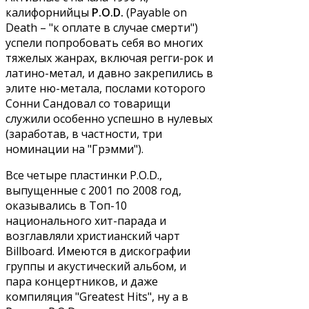
калифорнийцы
P.O.D.
(Payable on
Death – "к оплате в случае смерти")
успели попробовать себя во многих
тяжелых жанрах, включая регги-рок и
латино-метал, и давно закрепились в
элите ню-метала, послами которого
Сонни Сандовал со товарищи
служили особенно успешно в нулевых
(заработав, в частности, три
номинации на "Грэмми").
Все четыре пластинки P.O.D.,
выпущенные с 2001 по 2008 год,
оказывались в Топ-10
национального хит-парада и
возглавляли христианский чарт
Billboard. Имеются в дискографии
группы и акустический альбом, и
пара концертников, и даже
компиляция "Greatest Hits", ну а в