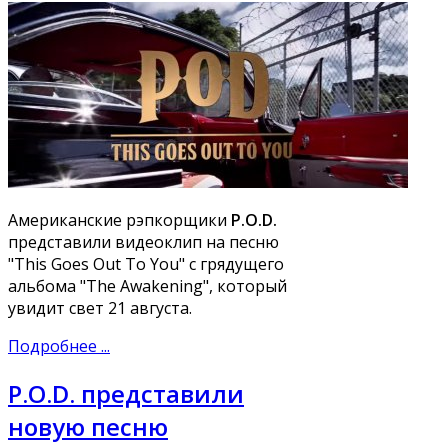
Американские рэпкорщики
P.O.D.
представили видеоклип на песню
"This Goes Out To You" с грядущего
альбома "The Awakening", который
увидит свет 21 августа.
Подробнее ...
P.O.D. представили
новую песню