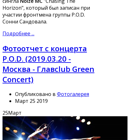
сингла
Noize MC
"Chasing The
Horizon", который был записан при
участии фронтмена группы P.O.D.
Сонни Сандовала.
Подробнее ...
Фотоотчет с концерта
P.O.D. (2019.03.20 -
Москва - Главclub Green
Concert)
Опубликовано в
Фотогалерея
Март 25 2019
25
Март