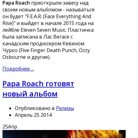
Papa Roach
приоткрыли завесу над
своим новым альбомом - называться
он будет "F.E.A.R. (Face Everything And
Rise)" и выйдет в начале 2015 года на
лейбле Eleven Seven Music. Пластинка
была записана в Лас Вегасе с
канадским продюсером Кевином
Чурко (Five Finger Death Punch, Ozzy
Osbourne и другие).
Подробнее ...
Papa Roach готовят
новый альбом
Опубликовано в
Релизы
Апрель 25 2014
25
Апр