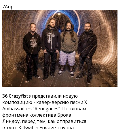
7
Апр
36 Crazyfists
представили новую
композицию - кавер-версию песни X
Ambassadors "Renegades". По словам
фронтмена коллектива Брока
Линдоу, перед тем, как отправиться
в тур с Killswitch Engage, группа