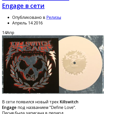
Engage в сети
Опубликовано в
Релизы
Апрель 14 2016
14
Апр
В сети появился новый трек
Killswitch
Engage
под названием "Define Love".
Песня была записана в период