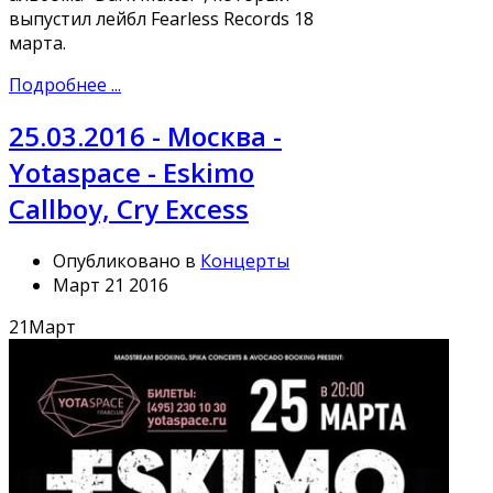
выпустил лейбл Fearless Records 18
марта.
Подробнее ...
25.03.2016 - Москва -
Yotaspace - Eskimo
Callboy, Cry Excess
Опубликовано в
Концерты
Март 21 2016
21
Март