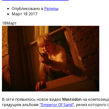
Опубликовано в
Релизы
Март 18 2017
18
Март
В сети появилось новое видео
Mastodon
на композици
грядущем альбоме
"Emperor Of Sand"
, релиз которого 