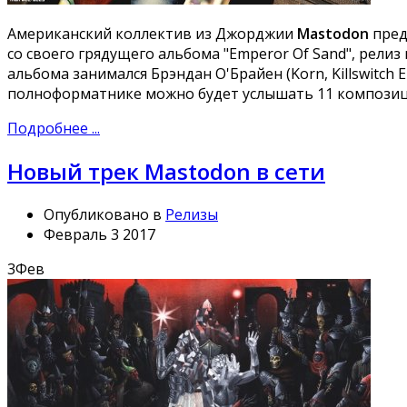
Американский коллектив из Джорджии
Mastodon
пред
со своего грядущего альбома "Emperor Of Sand", рели
альбома занимался Брэндан О'Брайен (Korn, Killswitch En
полноформатнике можно будет услышать 11 композиц
Подробнее ...
Новый трек Mastodon в сети
Опубликовано в
Релизы
Февраль 3 2017
3
Фев