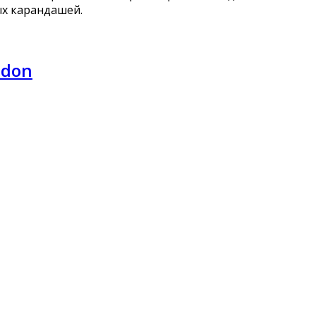
ых карандашей.
odon