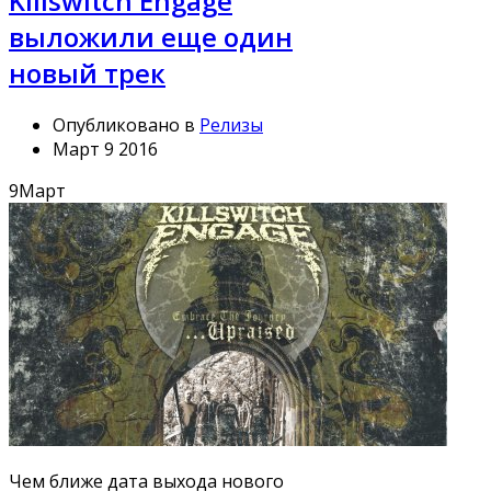
Killswitch Engage
выложили еще один
новый трек
Опубликовано в
Релизы
Март 9 2016
9
Март
Чем ближе дата выхода нового