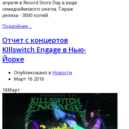
апреля в Record Store Day в виде
семидюймового сингла. Тираж
релиза - 3000 копий.
Подробнее ...
Отчет с концертов
KIllswitch Engage в Нью-
Йорке
Опубликовано в
Новости
Март 16 2016
16
Март