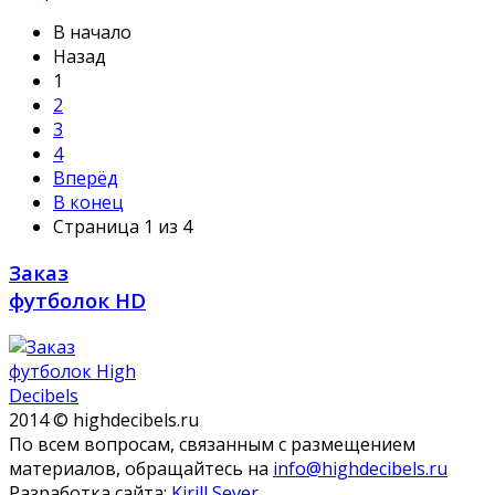
В начало
Назад
1
2
3
4
Вперёд
В конец
Страница 1 из 4
Заказ
футболок HD
2014 © highdecibels.ru
По всем вопросам, связанным с размещением
материалов, обращайтесь на
info@highdecibels.ru
Разработка сайта:
Kirill Sever