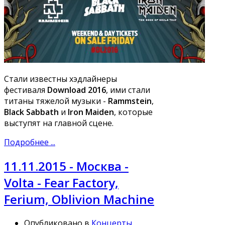
Стали известны хэдлайнеры
фестиваля
Download 2016
, ими стали
титаны тяжелой музыки -
Rammstein
,
Black Sabbath
и
Iron Maiden
, которые
выступят на главной сцене.
Подробнее ...
11.11.2015 - Москва -
Volta - Fear Factory,
Ferium, Oblivion Machine
Опубликовано в
Концерты