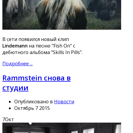
В сети появился новый клип
Lindemann
на песню "Fish On" с
дебютного альбома "Skills In Pills".
Подробнее ...
Rammstein снова в
студии
Опубликовано в
Новости
Октябрь 7 2015
7
Окт