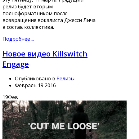
релиз будет вторым
полноформатником после
возвращения вокалиста Джесси Лича
в состав коллектива.
Подробнее ...
Новое видео Killswitch
Engage
Опубликовано в
Релизы
Февраль 19 2016
19
Фев