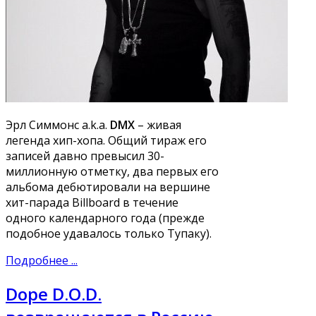
Эрл Симмонс a.k.a.
DMX
– живая
легенда хип-хопа. Общий тираж его
записей давно превысил 30-
миллионную отметку, два первых его
альбома дебютировали на вершине
хит-парада Billboard в течение
одного календарного года (прежде
подобное удавалось только Тупаку).
Подробнее ...
Dope D.O.D.