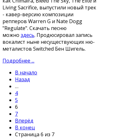
как Chimaira, Bleed The Sky, The Elite и
Living Sacrifice, выпустили новый трек
- кавер-версию композиции
репперов Warren G и Nate Dogg
"Regulate". Скачать песню
можно
здесь
. Продюсировал запись
вокалист ныне несуществующих ню-
металистов Switched Бен Шигель.
Подробнее ...
В начало
Назад
…
4
5
6
7
Вперёд
В конец
Страница 6 из 7