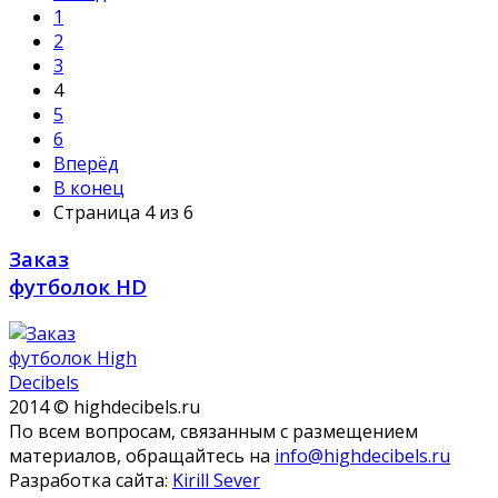
1
2
3
4
5
6
Вперёд
В конец
Страница 4 из 6
Заказ
футболок HD
2014 © highdecibels.ru
По всем вопросам, связанным с размещением
материалов, обращайтесь на
info@highdecibels.ru
Разработка сайта:
Kirill Sever