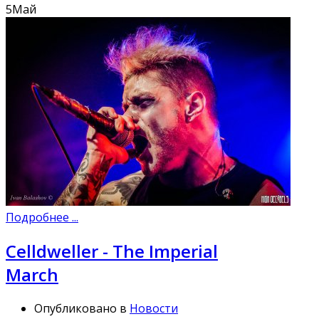
5
Май
Подробнее ...
Celldweller - The Imperial
March
Опубликовано в
Новости