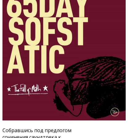
Собравшись под предлогом
сочинения саундтрека к