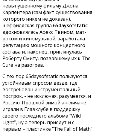
невыпущенному фильму Джона
Карпентера (сам факт существования
которого никем не доказан),
шеффилдская группа
65daysofstatic
вдохновлялась Афекс Твином, мат-
роком и киномузыкой, заработала
репутацию мощного концертного
состава и, наконец, приглянулась
Роберту Смиту, позвавшему их к The
Cure на разогрев.
С тех пор 65daysofstatic пользуются
устойчивым спросом везде, где
востребован инструментальный
построк, - не исключая, разумеется, и
Россию. Прошлой зимой англичане
играли в Главклубе в поддержку
своего последнего альбома “Wild
Light”, ну а теперь приедут и с
первым – пластинке “The Fall of Math”