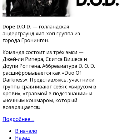
Dope D.O.D.
— голландская
андерграунд хип-хоп группа из
города Гронинген.
Команда состоит из трёх эмси —
Джей-ли Рипера, Скитса Вишеса и
Доупи Роттена. Аббревиатура D. O. D.
расшифровывается как «Duo Of
Darkness». Представляясь, участники
группы сравнивают себя с «вирусом в
крови», «травмой в подсознании» и
«ночным кошмаром, который
возвращается».
Подробнее ...
В начало
Назад