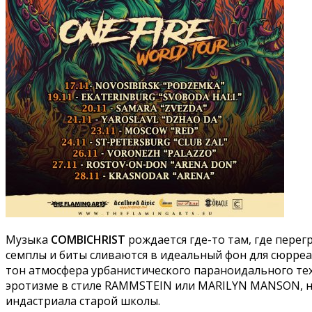
Музыка
COMBICHRIST
рождается где-то там, где пере
семплы и биты сливаются в идеальный фон для сюрреа
тон атмосфера урбанистического параноидального тех
эротизме в стиле RAMMSTEIN или MARILYN MANSON, н
индастриала старой школы.