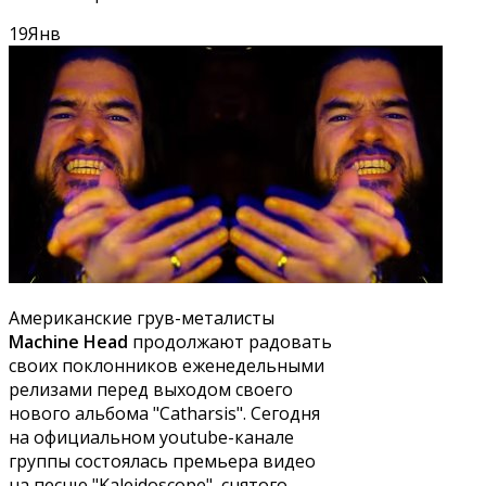
19
Янв
Американские грув-металисты
Machine Head
продолжают радовать
своих поклонников еженедельными
релизами перед выходом своего
нового альбома "Catharsis". Сегодня
на официальном youtube-канале
группы состоялась премьера видео
на песню "Kaleidoscope", снятого