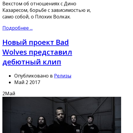
Векстом об отношениях с Дино
Казаресом, борьбе с зависимостью и,
само собой, о Плохих Волках.
Подробнее ...
Новый проект Bad
Wolves представил
дебютный клип
Опубликовано в
Релизы
Май 2 2017
2
Май