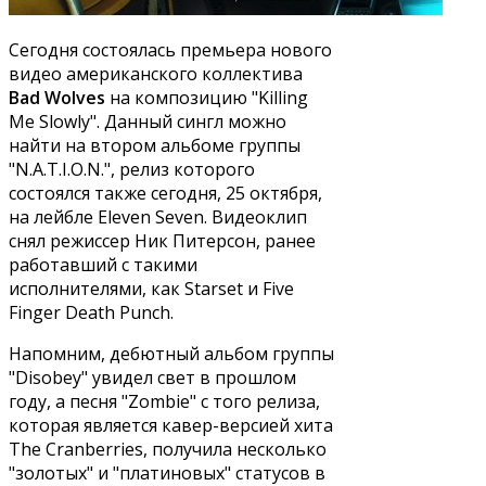
Сегодня состоялась премьера нового
видео американского коллектива
Bad Wolves
на композицию "Killing
Me Slowly". Данный сингл можно
найти на втором альбоме группы
"N.A.T.I.O.N.", релиз которого
состоялся также сегодня, 25 октября,
на лейбле Eleven Seven. Видеоклип
снял режиссер Ник Питерсон, ранее
работавший с такими
исполнителями, как Starset и Five
Finger Death Punch.
Напомним, дебютный альбом группы
"Disobey" увидел свет в прошлом
году, а песня "Zombie" с того релиза,
которая является кавер-версией хита
The Cranberries, получила несколько
"золотых" и "платиновых" статусов в