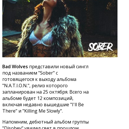
Bad Wolves
представили новый сингл
под названием "Sober" с
готовящегося к выходу альбома
"N.A.T.I.O.N.", релиз которого
запланирован на 25 октября. Всего на
альбоме будет 12 композиций,
включая недавно вышедшие "I'll Be
There" и "Killing Me Slowly".
Напомним, дебютный альбом группы
"Disobey" увидел свет в прошлом