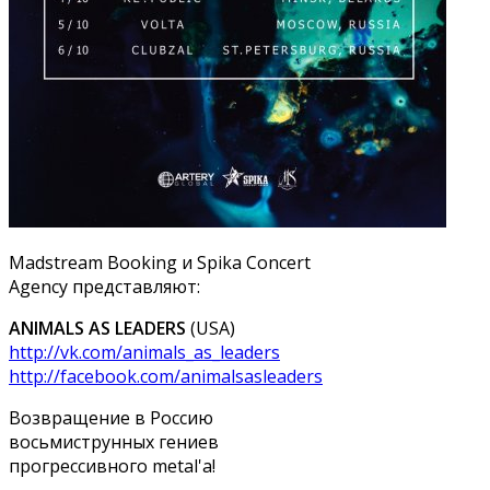
Madstream Booking и Spika Concert
Agency представляют:
ANIMALS AS LEADERS
(USA)
http://vk.com/animals_as_leaders
http://facebook.com/animalsasleaders
Возвращение в Россию
восьмиструнных гениев
прогрессивного metal'a!