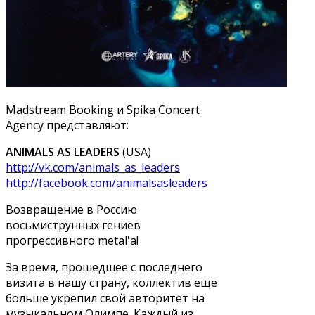
Madstream Booking и Spika Concert
Agency представляют:
ANIMALS AS LEADERS
(USA)
http://vk.com/animals_as_leaders
http://facebook.com/animalsasleaders
Возвращение в Россию
восьмиструнных гениев
прогрессивного metal'a!
За время, прошедшее с последнего
визита в нашу страну, коллектив еще
больше укрепил свой авторитет на
музыкальном Олимпе. Каждый из