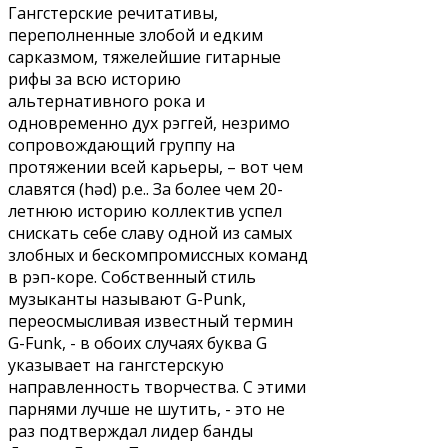
Гангстерские речитативы,
переполненные злобой и едким
сарказмом, тяжелейшие гитарные
рифы за всю историю
альтернативного рока и
одновременно дух рэггей, незримо
сопровождающий группу на
протяжении всей карьеры, – вот чем
славятся (həd) p.e.. За более чем 20-
летнюю историю коллектив успел
снискать себе славу одной из самых
злобных и бескомпромиссных команд
в рэп-коре. Собственный стиль
музыканты называют G-Punk,
переосмысливая известный термин
G-Funk, - в обоих случаях буква G
указывает на гангстерскую
направленность творчества. С этими
парнями лучше не шутить, - это не
раз подтверждал лидер банды