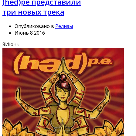
(hed)pe представили
три новых трека
Опубликовано в
Релизы
Июнь 8 2016
8
Июнь