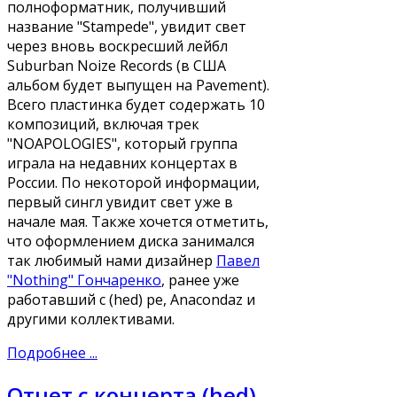
полноформатник, получивший
название "Stampede", увидит свет
через вновь воскресший лейбл
Suburban Noize Records (в США
альбом будет выпущен на Pavement).
Всего пластинка будет содержать 10
композиций, включая трек
"NOAPOLOGIES", который группа
играла на недавних концертах в
России. По некоторой информации,
первый сингл увидит свет уже в
начале мая. Также хочется отметить,
что оформлением диска занимался
так любимый нами дизайнер
Павел
"Nothing" Гончаренко
, ранее уже
работавший с (hed) pe, Anacondaz и
другими коллективами.
Подробнее ...
Отчет с концерта (hed)