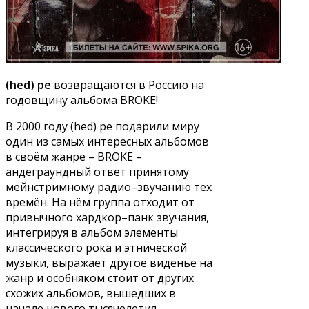
(hed) pe
возвращаются в Россию на
годовщину альбома BROKE!
В 2000 году (hed) pe подарили миру
один из самых интересных альбомов
в своём жанре – BROKE –
андеграундный ответ принятому
мейнстримному радио–звучанию тех
времён. На нём группа отходит от
привычного хардкор–панк звучания,
интегрируя в альбом элементы
классического рока и этнической
музыки, выражает другое виденье на
жанр и особняком стоит от других
схожих альбомов, вышедших в
начале нового тысячелетия.