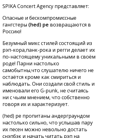
SPIKA Concert Agency представляет:
Опасные и бескомпромиссные
гангстеры
(hed) pe
возвращаются в
Россию!
Безумный микс стилей состоящий из
рэп-кора,панк-рока и регги делает их
по-настоящему уникальными в своём
роде! Парни настолько
самобытны,что слушателю ничего не
остаётся кроме как смириться и
наблюдать. Они создали свой стиль и
именовали его G-punk, не считаясь
ни с чьим мнением, что собственно
говоря их и характеризует.
(hed) pe пропитаны андерграундом
настолько сильно, что услышав пару
их песен можно невольно достать
снэпбэк и начать читать рэп на