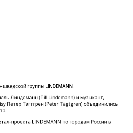
о-шведской группы
LINDEMANN
.
ль Линдеманн (Till Lindemann) и музыкант,
sy Петер Тэгтгрен (Peter Tägtgren) объединились
та.
 метал-проекта LINDEMANN по городам России в