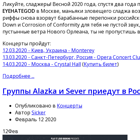
Ликуйте, сладжеры! Весной 2020 года, спустя два год
EYEHATEGOD
в Москве, маньяки зловещего сладжа воз
риффы снова взорвут барабанные перепонки российских
Down и Corrosion of Conformity для тебя не пустой зв
пустынные ветра Нового Орлеана, ты не пропустишь
Концерты пройдут:
12.03.2020 - Киев, Украина - Monterey
13.03.2020 - Санкт-Петербург, Россия - Opera Concert Cl
14.03.2020 - Москва - Crystal Hall
(
Купить билет
)
Подробнее ...
Группы Alazka и Sever приедут в Р
Опубликовано в
Концерты
Автор
Sicker
Февраль 12 2020
12
Фев