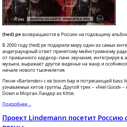
(hed) pe
возвращаются в Россию на годовщину альбо
В 2000 году (hed) pe подарили миру один из самых ин
андеграундный ответ принятому мейнстримному радио
от привычного хардкор–панк звучания, интегрируя в 
музыки, выражает другое виденье на жанр и особняко
начале нового тысячелетия.
Песня «Bartender» с её boom bap и потрясающей bass li
узнаваемых хитов группы. Другой трек – «Feel Good» –
Down и Морган Ландер из Kittie.
Подробнее ...
Проект Lindemann посетит Россию 
весны