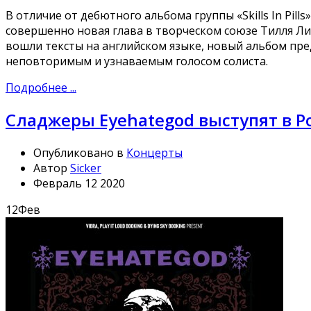
В отличие от дебютного альбома группы «Skills In Pill
совершенно новая глава в творческом союзе Тилля Лин
вошли тексты на английском языке, новый альбом пре
неповторимым и узнаваемым голосом солиста.
Подробнее ...
Сладжеры Eyehategod выступят в Р
Опубликовано в
Концерты
Автор
Sicker
Февраль 12 2020
12
Фев