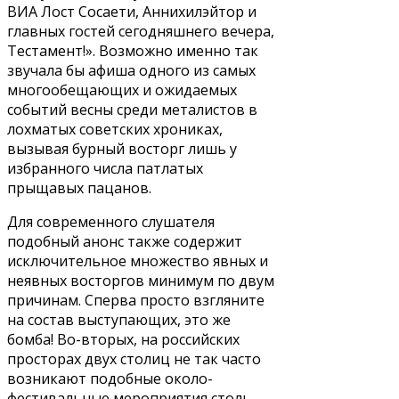
ВИА Лост Сосаети, Аннихилэйтор и
главных гостей сегодняшнего вечера,
Тестамент!». Возможно именно так
звучала бы афиша одного из самых
многообещающих и ожидаемых
событий весны среди металистов в
лохматых советских хрониках,
вызывая бурный восторг лишь у
избранного числа патлатых
прыщавых пацанов.
Для современного слушателя
подобный анонс также содержит
исключительное множество явных и
неявных восторгов минимум по двум
причинам. Сперва просто взгляните
на состав выступающих, это же
бомба! Во-вторых, на российских
просторах двух столиц не так часто
возникают подобные около-
фестивальные мероприятия столь