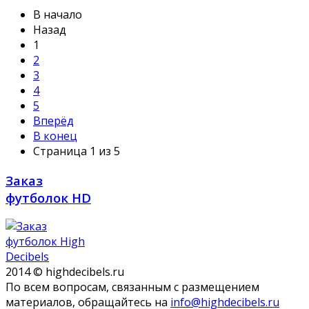
В начало
Назад
1
2
3
4
5
Вперёд
В конец
Страница 1 из 5
Заказ
футболок HD
2014 © highdecibels.ru
По всем вопросам, связанным с размещением
материалов, обращайтесь на
info@highdecibels.ru