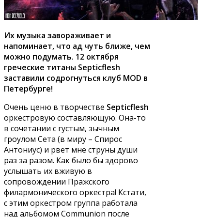
Их музыка завораживает и
напоминает, что ад чуть ближе, чем
можно подумать. 12 октября
греческие титаны Septicflesh
заставили содрогнуться клуб MOD в
Петербурге!
Очень ценю в творчестве
Septicflesh
оркестровую составляющую. Она-то
в сочетании с густым, зычным
гроулом Сета (в миру – Спирос
Антониус) и рвет мне струны души
раз за разом. Как было бы здорово
услышать их вживую в
сопровождении Пражского
филармонического оркестра! Кстати,
с этим оркестром группа работала
над альбомом Communion после