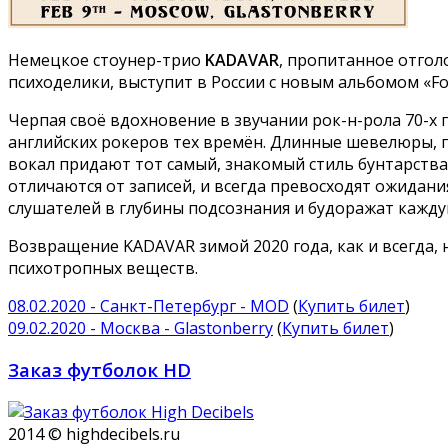
Немецкое стоунер-трио
KADAVAR
, пропитанное отгол
психоделики, выступит в России с новым альбомом «For 
Черпая своё вдохновение в звучании рок-н-рола 70-х 
английских рокеров тех времён. Длинные шевелюры, 
вокал придают тот самый, знакомый стиль бунтарства
отличаются от записей, и всегда превосходят ожидан
слушателей в глубины подсознания и будоражат кажду
Возвращение KADAVAR зимой 2020 года, как и всегда,
психотропных веществ.
08.02.2020 - Санкт-Петербург - MOD
(
Купить билет
)
09.02.2020 - Москва - Glastonberry
(
Купить билет
)
Заказ футболок HD
2014 © highdecibels.ru