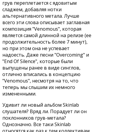
грув переплетается с ядовитым
сладжем, добавляя нотки
альтернативного метала. Лучше
всего эти слова описывает заглавная
композиция "Venomous", которая
является самой длинной на релизе (ее
продолжительность более 7 минут),
но при этом она не успевает
надоесть. Даже песни "Overcoming" и
"End Of Silence", которые были
выпущены ранее в виде синглов,
отлично вписались в концепцию
"Venomous", несмотря на то, что
теперь мы слышим их немного
измененными.
Удивит ли новый альбом Skinlab
слушателя? Вряд ли. Порадует ли он
поклонников грув-метала?
Однозначно. Все таки Skinlab
относятся как раз к тем коллективам,