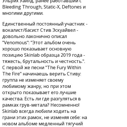
Ульрих Уайлд, ранее работавший с
Bleeding Through, Static-X, Deftones и
многими другими.
Единственный постоянный участник -
вокалист/басист Стив Эскуайвел -
довольно лаконично описал
"Venomous": "Этот альбом очень
хорошо показывает основную
позицию Skinlab образца 2019 года -
тяжесть, брутальность и честность.".
С первой же песни "The Fury Within
The Fire" начинаешь верить Стиву:
группа не изменяет своему
любимому жанру, но при этом
открыто показывает его лучшие
качества. Есть ли где разгуляться в
рамках грув-метала? Несомненно!
Skinlab всегда любили ходить на
грани этих рамок, не изменяя себе: на
новом альбоме медленный тягучий