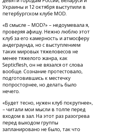
девяти городам России, Беларуси и
Украины и 12 октября выступили в
петербургском клубе MOD.
«В смысле – MOD?» – недоумевала я,
проверяя афишу. Нежно люблю этот
клуб за его камерность и атмосферу
андеграунда, но с выступлением
таких мировых тяжеловесов не
менее тяжелого жанра, как
Septicflesh, он не вязался от слова
вообще. Сознание протестовало,
подготовившись к местечку
попросторнее, но делать было
нечего.
«Будет тесно, нужен клуб покрупнее»,
– читали мои мысли в толпе перед
входом в зал. На этот раз разогрева
перед выходом группы
запланировано не было, так что