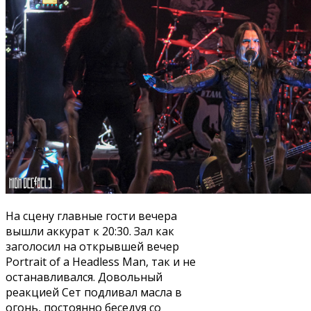
На сцену главные гости вечера
вышли аккурат к 20:30. Зал как
заголосил на открывшей вечер
Portrait of a Headless Man, так и не
останавливался. Довольный
реакцией Сет подливал масла в
огонь, постоянно беседуя со