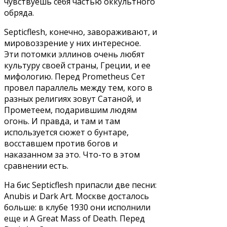
чувствуешь себя частью оккультного
обряда.
Septicflesh, конечно, завораживают, и
мировоззрение у них интересное.
Эти потомки эллинов очень любят
культуру своей страны, Греции, и ее
мифологию. Перед Prometheus Сет
провел параллель между тем, кого в
разных религиях зовут Сатаной, и
Прометеем, подарившим людям
огонь. И правда, и там и там
используется сюжет о бунтаре,
восставшем против богов и
наказанном за это. Что-то в этом
сравнении есть.
На бис Septicflesh припасли две песни:
Anubis и Dark Art. Москве досталось
больше: в клубе 1930 они исполнили
еще и A Great Mass of Death. Перед