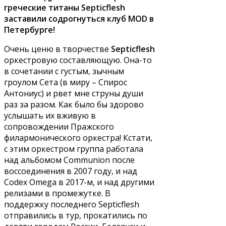
греческие титаны Septicflesh
заставили содрогнуться клуб MOD в
Петербурге!
Очень ценю в творчестве
Septicflesh
оркестровую составляющую. Она-то
в сочетании с густым, зычным
гроулом Сета (в миру – Спирос
Антониус) и рвет мне струны души
раз за разом. Как было бы здорово
услышать их вживую в
сопровождении Пражского
филармонического оркестра! Кстати,
с этим оркестром группа работала
над альбомом Communion после
воссоединения в 2007 году, и над
Codex Omega в 2017-м, и над другими
релизами в промежутке. В
поддержку последнего Septicflesh
отправились в тур, прокатились по