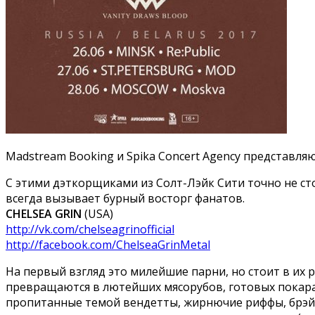
Madstream Booking и Spika Concert Agency представляю
С этими дэткорщиками из Солт-Лэйк Сити точно не ст
всегда вызывает бурный восторг фанатов.
CHELSEA GRIN
(USA)
http://vk.com/chelseagrinofficial
http://facebook.com/ChelseaGrinMetal
На первый взгляд это милейшие парни, но стоит в их
превращаются в лютейших мясорубов, готовых покарат
пропитанные темой вендетты, жирнючие риффы, брэйкд