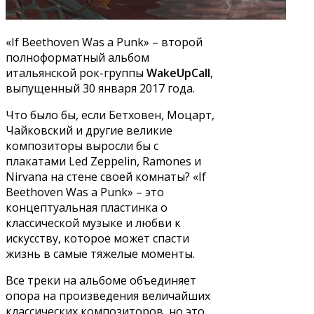
«If Beethoven Was a Punk» – второй
полноформатный альбом
итальянской рок-группы
WakeUpCall
,
выпущенный 30 января 2017 года.
Что было бы, если Бетховен, Моцарт,
Чайковский и другие великие
композиторы выросли бы с
плакатами Led Zeppelin, Ramones и
Nirvana на стене своей комнаты? «If
Beethoven Was a Punk» – это
концептуальная пластинка о
классической музыке и любви к
искусству, которое может спасти
жизнь в самые тяжелые моменты.
Все треки на альбоме объединяет
опора на произведения величайших
классических композиторов, но это