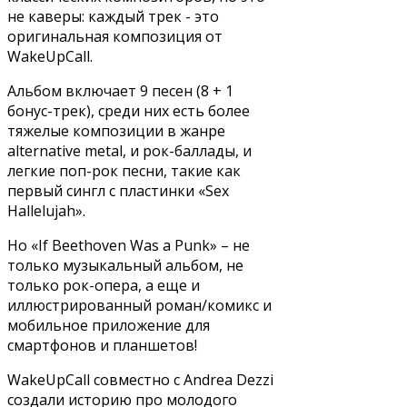
не каверы: каждый трек - это
оригинальная композиция от
WakeUpCall.
Альбом включает 9 песен (8 + 1
бонус-трек), среди них есть более
тяжелые композиции в жанре
alternative metal, и рок-баллады, и
легкие поп-рок песни, такие как
первый сингл с пластинки «Sex
Hallelujah».
Но «If Beethoven Was a Punk» – не
только музыкальный альбом, не
только рок-опера, а еще и
иллюстрированный роман/комикс и
мобильное приложение для
смартфонов и планшетов!
WakeUpCall совместно с Andrea Dezzi
создали историю про молодого