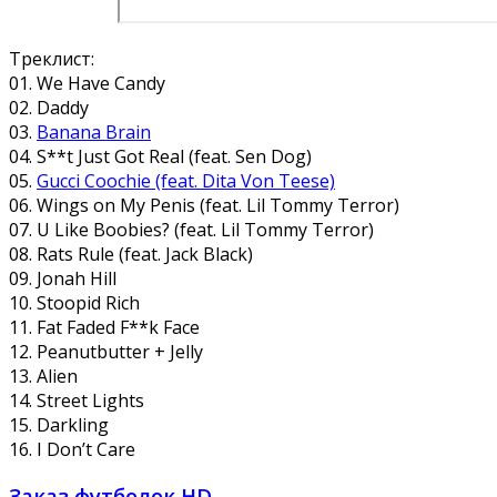
Треклист:
01. We Have Candy
02. Daddy
03.
Banana Brain
04. S**t Just Got Real (feat. Sen Dog)
05.
Gucci Coochie (feat. Dita Von Teese)
06. Wings on My Penis (feat. Lil Tommy Terror)
07. U Like Boobies? (feat. Lil Tommy Terror)
08. Rats Rule (feat. Jack Black)
09. Jonah Hill
10. Stoopid Rich
11. Fat Faded F**k Face
12. Peanutbutter + Jelly
13. Alien
14. Street Lights
15. Darkling
16. I Don’t Care
Заказ футболок HD