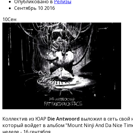
Опубликовано в
Релизы
Сентябрь 10 2016
10
Сен
Коллектив из ЮАР
Die Antwoord
выложил в сеть свой н
который войдет в альбом "Mount Ninji And Da Nice Tim
неделе - 16 сентября.