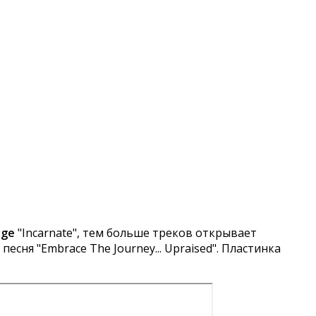
age
"Incarnate", тем больше треков открывает
есня "Embrace The Journey... Upraised". Пластинка