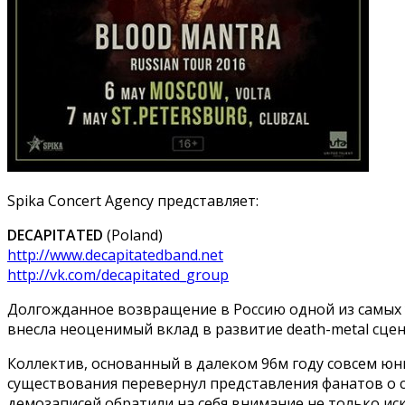
Spika Concert Agency представляет:
DECAPITATED
(Poland)
http://www.decapitatedband.net
http://vk.com/decapitated_group
Долгожданное возвращение в Россию одной из самых 
внесла неоценимый вклад в развитие death-metal сцен
Коллектив, основанный в далеком 96м году совсем юн
существования перевернул представления фанатов о 
демозаписей обратили на себя внимание не только ис