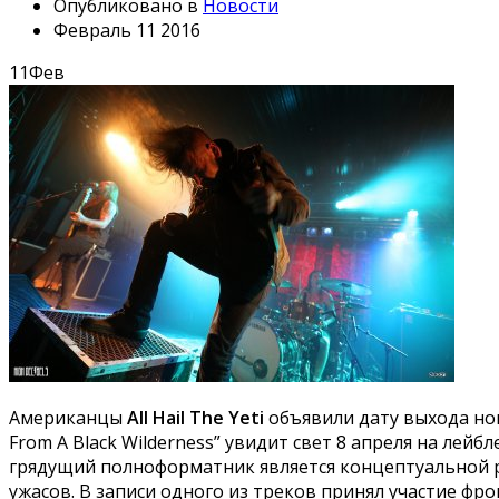
Опубликовано в
Новости
Февраль 11 2016
11
Фев
Американцы
All Hail The Yeti
объявили дату выхода нов
From A Black Wilderness” увидит свет 8 апреля на лейб
грядущий полноформатник является концептуальной ра
ужасов. В записи одного из треков принял участие фрон