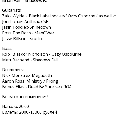
Brian Fair - Shadows Fall
Guitarists:
Zakk Wylde – Black Label society/ Ozzy Osborne ( as well v
Jon Donais Anthrax / SF
Jasin Todd ex-Shinedown
Ross The Boss - ManOWar
Jesse Billson - studio
Bass:
Rob "Blasko" Nicholson - Ozzy Osbourne
Matt Bachand - Shadows Fall
Drummers:
Nick Menza ex-Megadeth
Aaron Rossi Ministry / Prong
Bones Elias - Dead By Sunrise / ROA
Возможны изменения!
Начало: 20:00
Билеты: 2000-15000 рублей