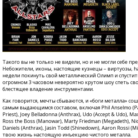
Такого вы не только не видели, но и не могли себе п
Небожители, иконы, настоящие кузнецы – виртуозы, ha
недели покинуть свой металлический Олимп и спустить
огромном 3 часовом невероятно крутом шоу спеть св
блестящее владение инструментами.
Как говорится, мечты сбываются, и «боги металла» сош
самым выдающимся составом, включая Phil Anselmo (Pant
Priest), Joey Belladonna (Anthrax), Udo (Accept & Udo), Ma
Ross the Boss (Manowar), Marty Friedman (Megadeth), Nick
Daniels (Anthrax), Jasin Todd (Shinedown), Aaron Rossi (M
твою жизнь настоящую инъекцию чистого металла.