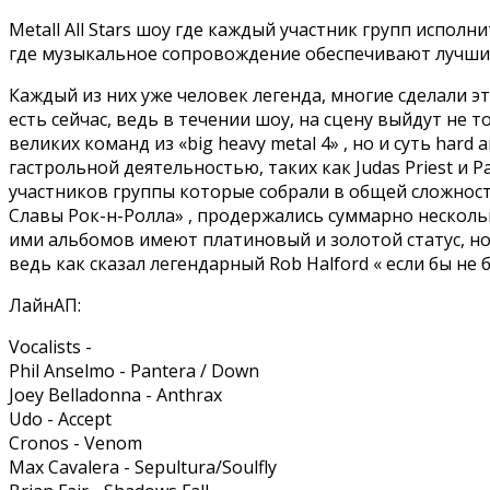
Metall All Stars шоу где каждый участник групп исполн
где музыкальное сопровождение обеспечивают лучшие
Каждый из них уже человек легенда, многие сделали э
есть сейчас, ведь в течении шоу, на сцену выйдут не 
великих команд из «big heavy metal 4» , но и суть hard 
гастрольной деятельностью, таких как Judas Priest и P
участников группы которые собрали в общей сложност
Славы Рок-н-Ролла» , продержались суммарно нескольк
ими альбомов имеют платиновый и золотой статус, но 
ведь как сказал легендарный Rob Halford « если бы не 
ЛайнАП:
Vocalists -
Phil Anselmo - Pantera / Down
Joey Belladonna - Anthrax
Udo - Accept
Cronos - Venom
Max Cavalera - Sepultura/Soulfly