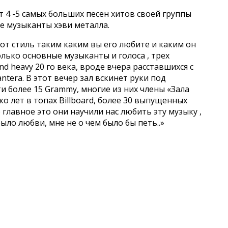
ит 4 -5 самых больших песен хитов своей группы
 музыканты хэви металла.
тот стиль таким каким вы его любите и каким он
только основные музыканты и голоса , трех
and heavy 20 го века, вроде вчера расставшихся с
antera. В этот вечер зал вскинет руки под
и более 15 Grammy, многие из них члены «Зала
о лет в топах Billboard, более 30 выпущенных
главное это они научили нас любить эту музыку ,
было любви, мне не о чем было бы петь..»